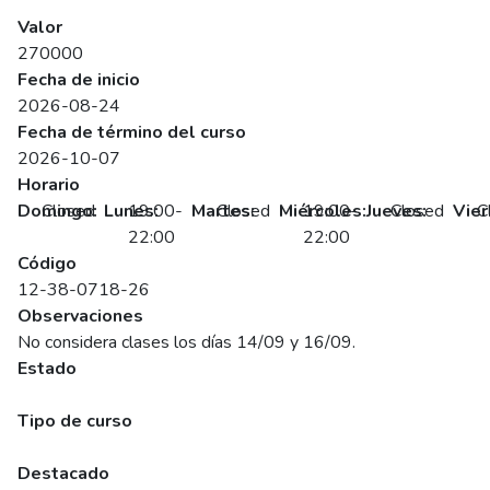
SENCE
Valor
270000
Fecha de inicio
2026-08-24
Fecha de término del curso
2026-10-07
Horario
Domingo:
Closed
Lunes:
19:00-
Martes:
Closed
Miércoles:
19:00-
Jueves:
Closed
Vier
C
22:00
22:00
Código
12-38-0718-26
Observaciones
No considera clases los días 14/09 y 16/09.
Estado
Programado
Tipo de curso
Abierto
Destacado