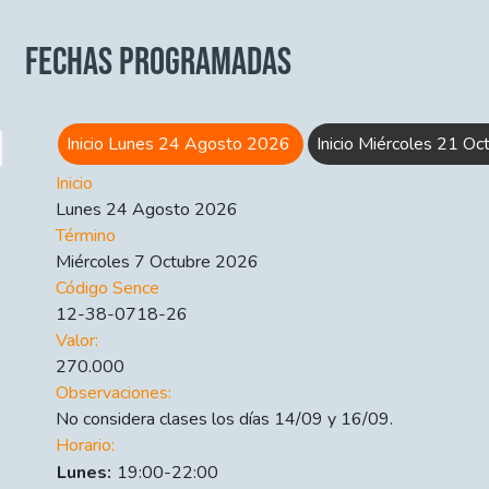
FECHAS PROGRAMADAS
Inicio Lunes 24 Agosto 2026
Inicio Miércoles 21 O
Inicio
Lunes 24 Agosto 2026
Término
Miércoles 7 Octubre 2026
Código Sence
12-38-0718-26
Valor:
270.000
Observaciones:
No considera clases los días 14/09 y 16/09.
Horario:
Día
Time slot
Comment
Lunes:
19:00-22:00