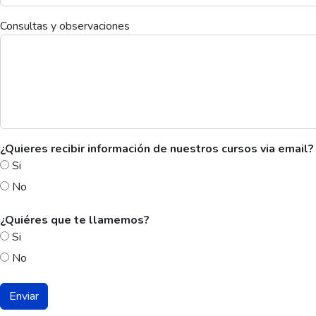
Consultas y observaciones
¿Quieres recibir información de nuestros cursos via email?
Si
No
¿Quiéres que te llamemos?
Si
No