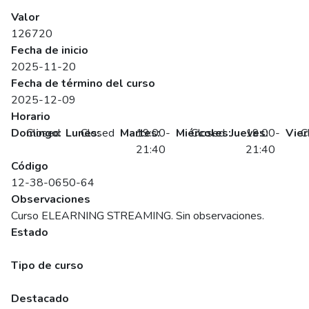
SENCE
Valor
126720
Fecha de inicio
2025-11-20
Fecha de término del curso
2025-12-09
Horario
Domingo:
Closed
Lunes:
Closed
Martes:
19:00-
Miércoles:
Closed
Jueves:
19:00-
Vier
C
21:40
21:40
Código
12-38-0650-64
Observaciones
Curso ELEARNING STREAMING. Sin observaciones.
Estado
Programado
Tipo de curso
Abierto
Destacado