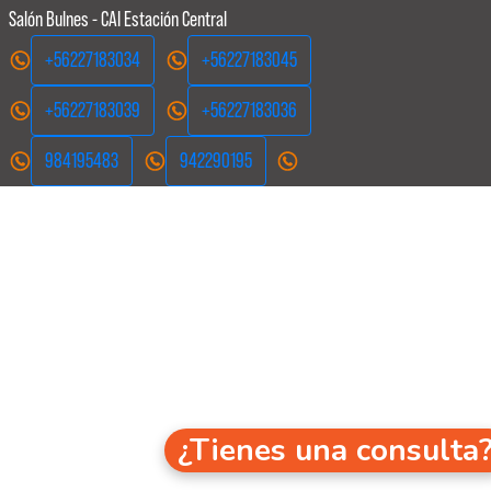
Salón Bulnes - CAI Estación Central
+56227183034
+56227183045
+56227183039
+56227183036
984195483
942290195
¿Tienes una consulta