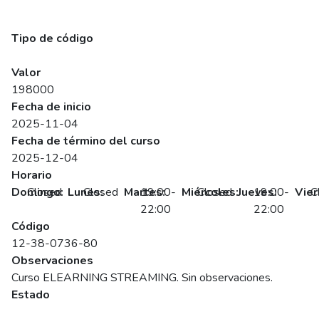
Redacción de Informes y Reportería para la Toma de
Decisiones (Síncrono)
Tipo de código
SENCE
Valor
198000
Fecha de inicio
2025-11-04
Fecha de término del curso
2025-12-04
Horario
Domingo:
Closed
Lunes:
Closed
Martes:
19:00-
Miércoles:
Closed
Jueves:
19:00-
Vier
C
22:00
22:00
Código
12-38-0736-80
Observaciones
Curso ELEARNING STREAMING. Sin observaciones.
Estado
Programado