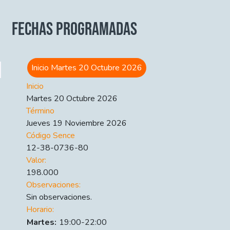
FECHAS PROGRAMADAS
Inicio Martes 20 Octubre 2026
Inicio
Martes 20 Octubre 2026
Término
Jueves 19 Noviembre 2026
Código Sence
12-38-0736-80
Valor:
198.000
Observaciones:
Sin observaciones.
Horario:
Día
Time slot
Comment
Martes:
19:00-22:00