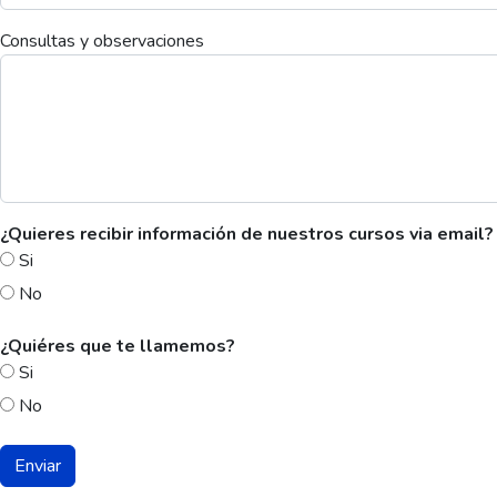
Consultas y observaciones
¿Quieres recibir información de nuestros cursos via email?
Si
No
¿Quiéres que te llamemos?
Si
No