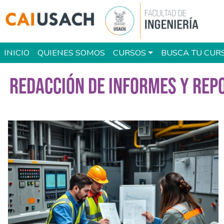
Pasar al contenido principal
Main navigation
INICIO
QUIENES SOMOS
CURSOS
BUSCA TU CUR
REDACCIÓN DE INFORMES Y REPO
Imagen del curso