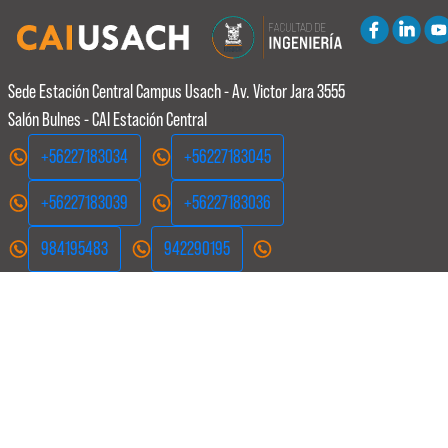
Sede Estación Central
Campus Usach - Av. Victor Jara 3555
Salón Bulnes - CAI Estación Central
+56227183034
+56227183045
+56227183039
+56227183036
984195483
942290195