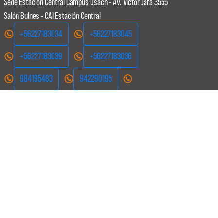
Sede Estación Central
Campus Usach - Av. Victor Jara 3555
Salón Bulnes - CAI Estación Central
+56227183034
+56227183045
+56227183039
+56227183036
984195483
942290195