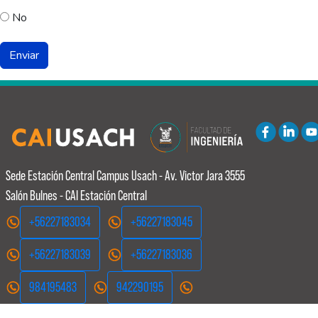
No
Sede Estación Central
Campus Usach - Av. Victor Jara 3555
Salón Bulnes - CAI Estación Central
+56227183034
+56227183045
+56227183039
+56227183036
984195483
942290195