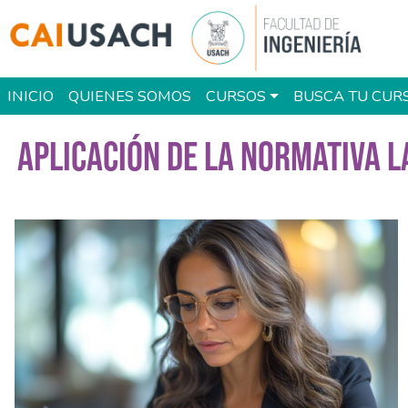
Pasar al contenido principal
Main navigation
INICIO
QUIENES SOMOS
CURSOS
BUSCA TU CUR
APLICACIÓN DE LA NORMATIVA L
Imagen del curso