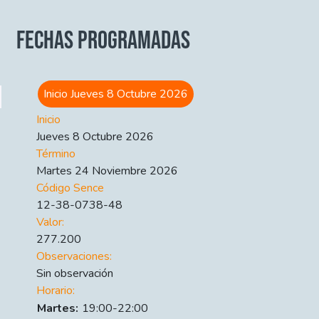
FECHAS PROGRAMADAS
Inicio Jueves 8 Octubre 2026
Inicio
Jueves 8 Octubre 2026
Término
Martes 24 Noviembre 2026
Código Sence
12-38-0738-48
Valor:
277.200
Observaciones:
Sin observación
Horario:
Día
Time slot
Comment
Martes:
19:00-22:00