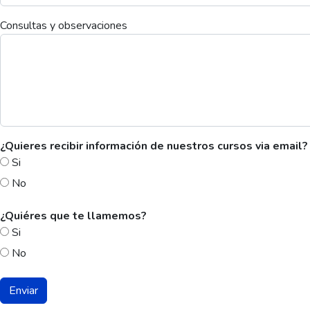
Consultas y observaciones
¿Quieres recibir información de nuestros cursos via email?
Si
No
¿Quiéres que te llamemos?
Si
No