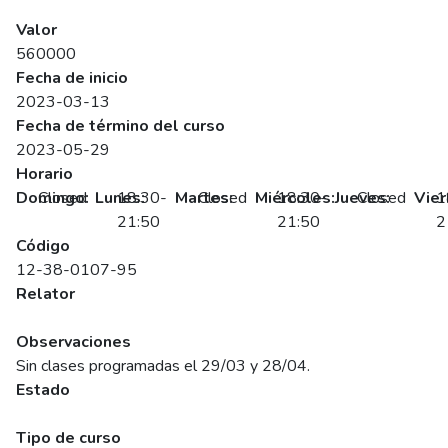
SENCE
Valor
560000
Fecha de inicio
2023-03-13
Fecha de término del curso
2023-05-29
Horario
Domingo:
Closed
Lunes:
18:30-
Martes:
Closed
Miércoles:
18:30-
Jueves:
Closed
Vier
1
21:50
21:50
2
Código
12-38-0107-95
Relator
John.osses
Observaciones
Sin clases programadas el 29/03 y 28/04.
Estado
Suspendido
Tipo de curso