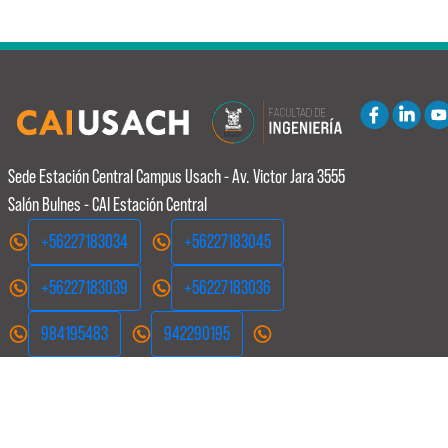
Abierto
Sede Estación Central
Campus Usach - Av. Victor Jara 3555
Salón Bulnes - CAI Estación Central
+56227183034
+56227183045
+56227183039
+56227183036
984195483
942290195