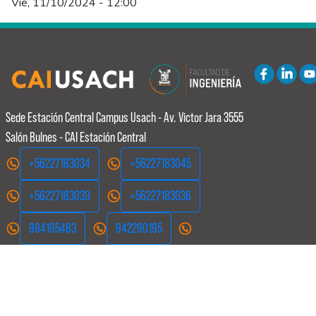
Vie, 11/10/2024 - 12:00
Sede Estación Central
Campus Usach - Av. Victor Jara 3555
Salón Bulnes - CAI Estación Central
+56227183034
+56227183045
+56227183039
+56227183036
984195483
942290195