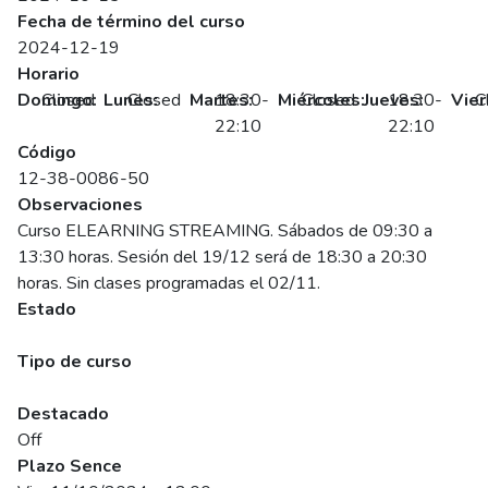
Fecha de término del curso
2024-12-19
Horario
Domingo:
Closed
Lunes:
Closed
Martes:
18:30-
Miércoles:
Closed
Jueves:
18:30-
Vier
C
22:10
22:10
Código
12-38-0086-50
Observaciones
Curso ELEARNING STREAMING. Sábados de 09:30 a
13:30 horas. Sesión del 19/12 será de 18:30 a 20:30
horas. Sin clases programadas el 02/11.
Estado
Programado
Tipo de curso
Abierto
Destacado
Off
Plazo Sence