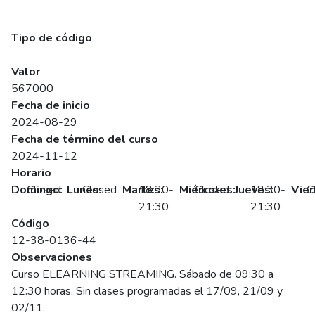
Técnicas de Automatización Industrial con Equipos PLC
(Síncrono)
Tipo de código
SENCE
Valor
567000
Fecha de inicio
2024-08-29
Fecha de término del curso
2024-11-12
Horario
Domingo:
Closed
Lunes:
Closed
Martes:
18:30-
Miércoles:
Closed
Jueves:
18:30-
Vier
C
21:30
21:30
Código
12-38-0136-44
Observaciones
Curso ELEARNING STREAMING. Sábado de 09:30 a
12:30 horas. Sin clases programadas el 17/09, 21/09 y
02/11.