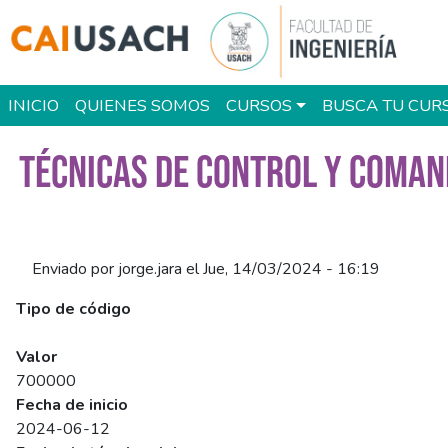
Pasar al contenido principal
Main navigation
INICIO
QUIENES SOMOS
CURSOS
BUSCA TU CUR
TÉCNICAS DE CONTROL Y COMAN
Enviado por
jorge.jara
el
Jue, 14/03/2024 - 16:19
Tipo de código
SENCE
Valor
700000
Fecha de inicio
2024-06-12