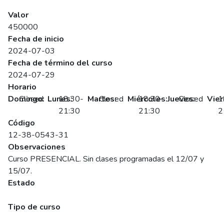
SENCE
Valor
450000
Fecha de inicio
2024-07-03
Fecha de término del curso
2024-07-29
Horario
Domingo:
Closed
Lunes:
18:30-
Martes:
Closed
Miércoles:
18:30-
Jueves:
Closed
Vier
1
21:30
21:30
2
Código
12-38-0543-31
Observaciones
Curso PRESENCIAL. Sin clases programadas el 12/07 y
15/07.
Estado
Programado
Tipo de curso
Abierto