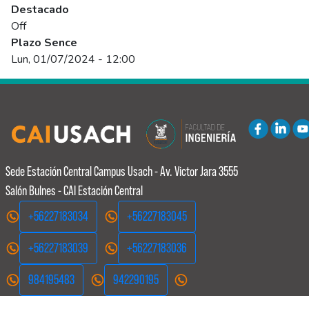
Destacado
Off
Plazo Sence
Lun, 01/07/2024 - 12:00
Sede Estación Central
Campus Usach - Av. Victor Jara 3555
Salón Bulnes - CAI Estación Central
+56227183034
+56227183045
+56227183039
+56227183036
984195483
942290195