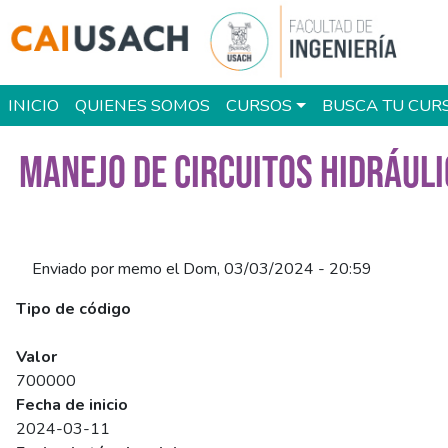
Pasar al contenido principal
Main navigation
INICIO
QUIENES SOMOS
CURSOS
BUSCA TU CUR
MANEJO DE CIRCUITOS HIDRÁULI
Enviado por
memo
el
Dom, 03/03/2024 - 20:59
Tipo de código
SENCE
Valor
700000
Fecha de inicio
2024-03-11