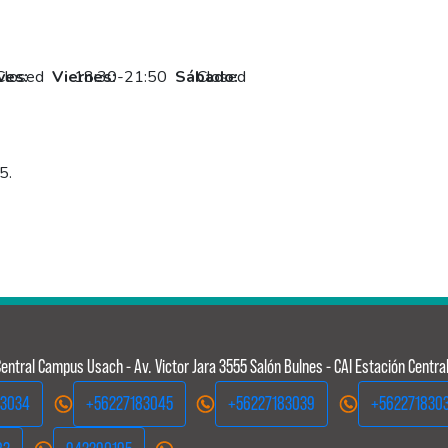
ves:
Closed
Viernes:
18:30-21:50
Sábado:
Closed
5.
entral
Campus Usach - Av. Victor Jara 3555 Salón Bulnes - CAI Estación Centra
83034
+56227183045
+56227183039
+562271830