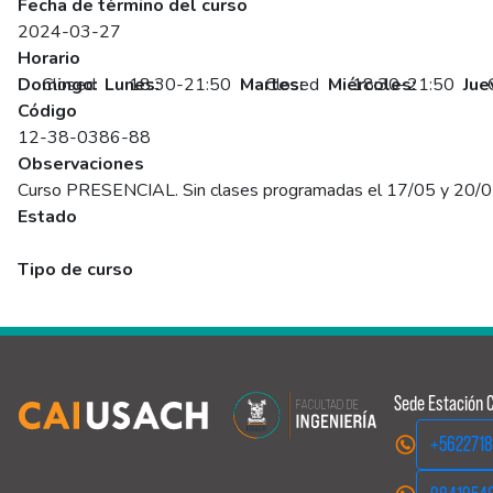
Fecha de término del curso
2024-03-27
Horario
Domingo:
Closed
Lunes:
18:30-21:50
Martes:
Closed
Miércoles:
18:30-21:50
Jue
Código
12-38-0386-88
Observaciones
Curso PRESENCIAL. Sin clases programadas el 17/05 y 20/0
Estado
Programado
Tipo de curso
Abierto
Sede Estación C
+562271