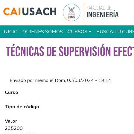
Pasar al contenido principal
Main navigation
INICIO
QUIENES SOMOS
CURSOS
BUSCA TU CUR
TÉCNICAS DE SUPERVISIÓN EFEC
Enviado por
memo
el
Dom, 03/03/2024 - 19:14
Curso
Técnicas de Supervisión Efectiva en la Gestión de Personas (S
Tipo de código
SENCE
Valor
235200