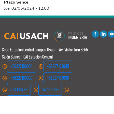
Plazo Sence
Jue, 02/05/2024 - 12:00
Sede Estación Central
Campus Usach - Av. Victor Jara 3555
Salón Bulnes - CAI Estación Central
+56227183034
+56227183045
+56227183039
+56227183036
984195483
942290195