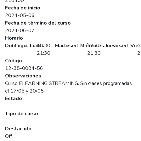
218400
Fecha de inicio
2024-05-06
Fecha de término del curso
2024-06-07
Horario
Domingo:
Closed
Lunes:
18:30-
Martes:
Closed
Miércoles:
18:30-
Jueves:
Closed
Vier
1
21:30
21:30
2
Código
12-38-0084-56
Observaciones
Curso ELEARNING STREAMING. Sin clases programadas
el 17/05 y 20/05
Estado
Programado
Tipo de curso
Abierto
Destacado
Off