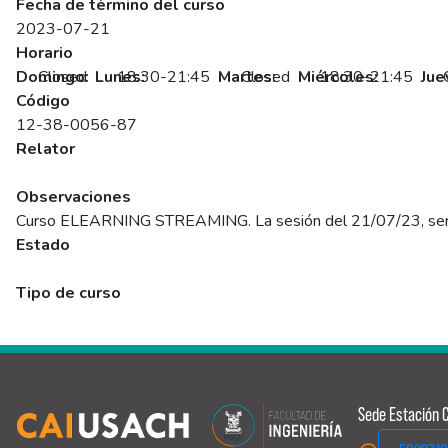
Fecha de término del curso
2023-07-21
Horario
Domingo:
Closed
Lunes:
18:30-21:45
Martes:
Closed
Miércoles:
18:30-21:45
Jue
Código
12-38-0056-87
Relator
Rodrigo.peralta
Observaciones
Curso ELEARNING STREAMING. La sesión del 21/07/23, será 
Estado
Programado
Tipo de curso
Abierto
Sede Estación C