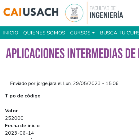
Pasar al contenido principal
Main navigation
INICIO
QUIENES SOMOS
CURSOS
BUSCA TU CUR
APLICACIONES INTERMEDIAS DE 
Enviado por
jorge.jara
el
Lun, 29/05/2023 - 15:06
Tipo de código
SENCE
Valor
252000
Fecha de inicio
2023-06-14