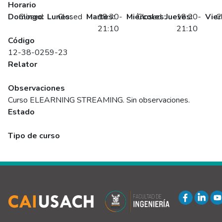
Horario
Domingo:
Closed
Lunes:
Closed
Martes:
18:30-
Miércoles:
Closed
Jueves:
18:30-
Vier
C
21:10
21:10
Código
12-38-0259-23
Relator
Anónimo
Observaciones
Curso ELEARNING STREAMING. Sin observaciones.
Estado
Programado
Tipo de curso
Abierto