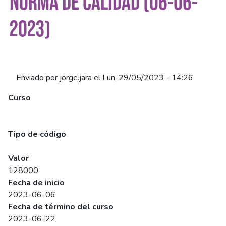
NORMA DE CALIDAD (06-06-
2023)
Enviado por
jorge.jara
el
Lun, 29/05/2023 - 14:26
Curso
Aplicación E Interpretación De La Norma Iso 9001:2015
(Síncrono)
Tipo de código
SENCE
Valor
128000
Fecha de inicio
2023-06-06
Fecha de término del curso
2023-06-22