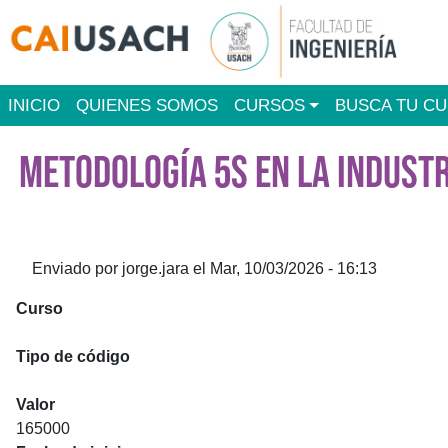
Pasar al contenido principal
Main navigation
INICIO
QUIENES SOMOS
CURSOS
BUSCA TU C
METODOLOGÍA 5S EN LA INDUSTR
Enviado por
jorge.jara
el
Mar, 10/03/2026 - 16:13
Curso
Metodología 5S en la Industria Alimentaria (Asíncrono)
Tipo de código
SENCE
Valor
165000