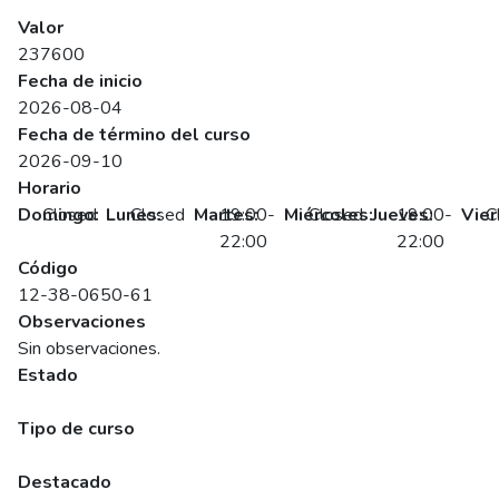
SENCE
Valor
237600
Fecha de inicio
2026-08-04
Fecha de término del curso
2026-09-10
Horario
Domingo:
Closed
Lunes:
Closed
Martes:
19:00-
Miércoles:
Closed
Jueves:
19:00-
Vier
C
22:00
22:00
Código
12-38-0650-61
Observaciones
Sin observaciones.
Estado
Programado
Tipo de curso
Abierto
Destacado