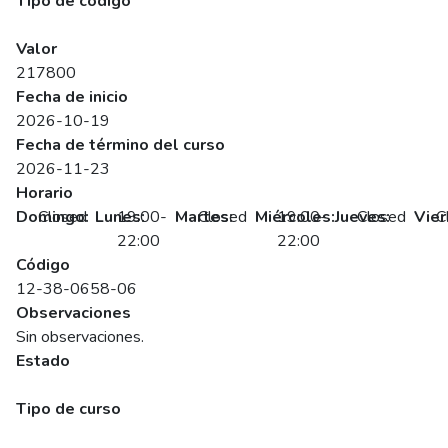
Tipo de código
SENCE
Valor
217800
Fecha de inicio
2026-10-19
Fecha de término del curso
2026-11-23
Horario
Domingo:
Closed
Lunes:
19:00-
Martes:
Closed
Miércoles:
19:00-
Jueves:
Closed
Vier
C
22:00
22:00
Código
12-38-0658-06
Observaciones
Sin observaciones.
Estado
Programado
Tipo de curso
Abierto