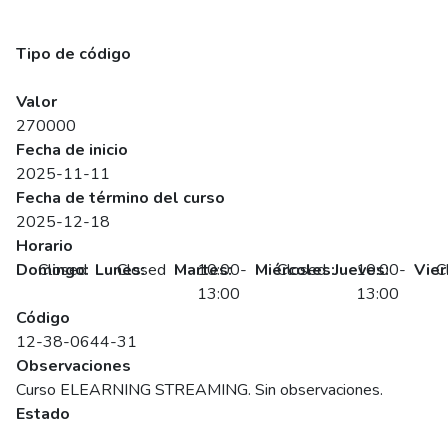
Herramientas Básicas De Power Bi Para El Análisis De
Datos (Síncrono)
Tipo de código
SENCE
Valor
270000
Fecha de inicio
2025-11-11
Fecha de término del curso
2025-12-18
Horario
Domingo:
Closed
Lunes:
Closed
Martes:
10:00-
Miércoles:
Closed
Jueves:
10:00-
Vier
C
13:00
13:00
Código
12-38-0644-31
Observaciones
Curso ELEARNING STREAMING. Sin observaciones.
Estado
Programado