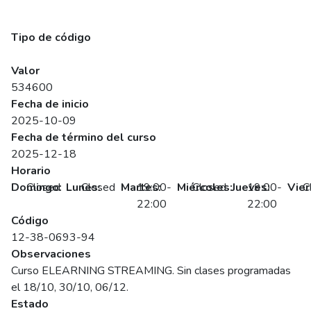
Fundamentos de Mecánica Técnica para Equipos y Sistemas
Mecánicos (Síncrono)
Tipo de código
SENCE
Valor
534600
Fecha de inicio
2025-10-09
Fecha de término del curso
2025-12-18
Horario
Domingo:
Closed
Lunes:
Closed
Martes:
19:00-
Miércoles:
Closed
Jueves:
19:00-
Vier
C
22:00
22:00
Código
12-38-0693-94
Observaciones
Curso ELEARNING STREAMING. Sin clases programadas
el 18/10, 30/10, 06/12.
Estado