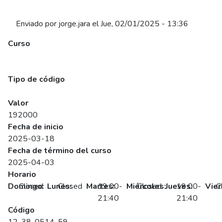
Enviado por
jorge.jara
el
Jue, 02/01/2025 - 13:36
Curso
Aplicación de la Normativa en la Contratación de
Extranjeros Según Legislación Laboral En Chile (Síncrono)
Tipo de código
SENCE
Valor
192000
Fecha de inicio
2025-03-18
Fecha de término del curso
2025-04-03
Horario
Domingo:
Closed
Lunes:
Closed
Martes:
19:00-
Miércoles:
Closed
Jueves:
19:00-
Vier
C
21:40
21:40
Código