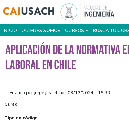
Pasar al contenido principal
Main navigation
INICIO
QUIENES SOMOS
CURSOS
BUSCA TU CUR
APLICACIÓN DE LA NORMATIVA E
LABORAL EN CHILE
Enviado por
jorge.jara
el
Lun, 09/12/2024 - 19:33
Curso
Aplicación de la Normativa en la Contratación de Extranjeros S
Tipo de código
SENCE