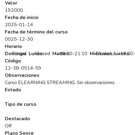
Valor
192000
Fecha de inicio
2025-01-14
Fecha de término del curso
0025-12-30
Horario
Domingo:
Closed
Lunes:
Closed
Martes:
18:30-21:10
Miércoles:
Closed
Jueves:
18:30
Código
12-38-0514-59
Observaciones
Curso ELEARNING STREAMING. Sin observaciones.
Estado
Programado
Tipo de curso
Abierto
Destacado
Off
Plazo Sence