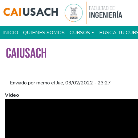
Pasar al contenido principal
Main navigation
INICIO
QUIENES SOMOS
CURSOS
BUSCA TU CUR
CAIUSACH
Enviado por
memo
el
Jue, 03/02/2022 - 23:27
Video