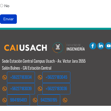
No
Sede Estación Central
Campus Usach - Av. Victor Jara 3555
Salón Bulnes - CAI Estación Central
+56227183034
+56227183045
+56227183039
+56227183036
984195483
942290195