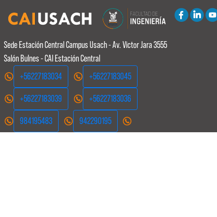
Sede Estación Central
Campus Usach - Av. Victor Jara 3555
Salón Bulnes - CAI Estación Central
+56227183034
+56227183045
+56227183039
+56227183036
984195483
942290195