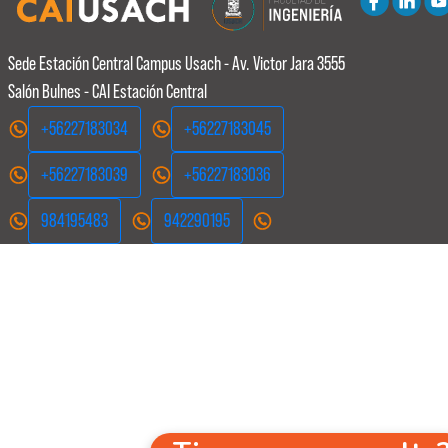
Sede Estación Central
Campus Usach - Av. Victor Jara 3555
Salón Bulnes - CAI Estación Central
+56227183034
+56227183045
+56227183039
+56227183036
984195483
942290195