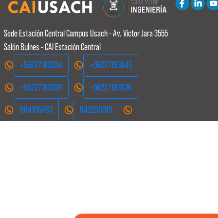
Sede Estación Central
Campus Usach - Av. Victor Jara 3555
Salón Bulnes - CAI Estación Central
+56227183034
+56227183045
+56227183039
+56227183036
984195483
942290195