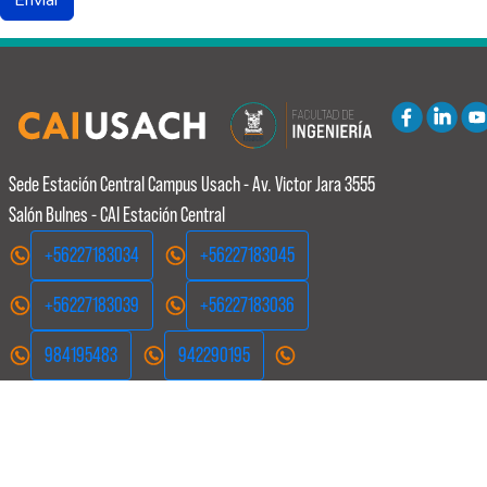
Sede Estación Central
Campus Usach - Av. Victor Jara 3555
Salón Bulnes - CAI Estación Central
+56227183034
+56227183045
+56227183039
+56227183036
984195483
942290195