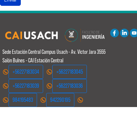
Sede Estación Central
Campus Usach - Av. Victor Jara 3555
Salón Bulnes - CAI Estación Central
+56227183034
+56227183045
+56227183039
+56227183036
984195483
942290195